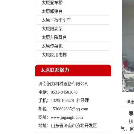
太原登车桥
太原卸猪台
太原平板牵引车
太原限高架
太原升降舞台
太原传菜机
太原家用电梯
太原联系钢力
济南钢力机械设备有限公司
电话：0531-84581678
手机：13290108678 杜经理
详
邮箱：1536862835@qq.com
导
网址：
www.jngangli.com
核
地址：山东省济南市济北开发区
气，