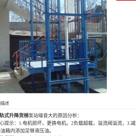
细描述
轨式升降货梯
泵站噪音大的原因分析：
心提示：1.电机损坏，更换电机。2负载超载，溢流阀溢流，3
向油箱内添加足够液压油。