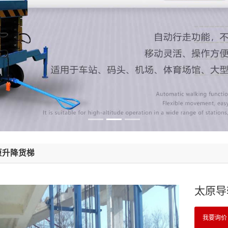
原升降货梯
太原导
我要询价