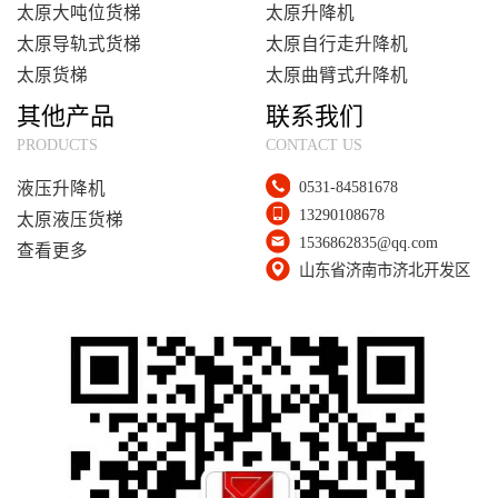
太原大吨位货梯
太原升降机
太原导轨式货梯
太原自行走升降机
太原货梯
太原曲臂式升降机
其他产品
联系我们
PRODUCTS
CONTACT US
0531-84581678
液压升降机
13290108678
太原液压货梯
1536862835@qq.com
查看更多
山东省济南市济北开发区